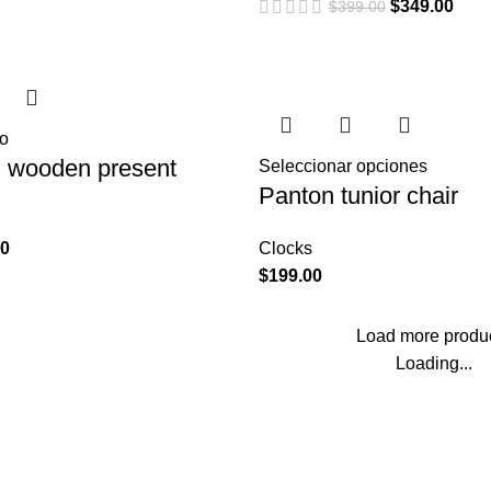
$
349.00
$
399.00
to
n wooden present
Seleccionar opciones
Panton tunior chair
00
Clocks
$
199.00
Load more produ
Loading...