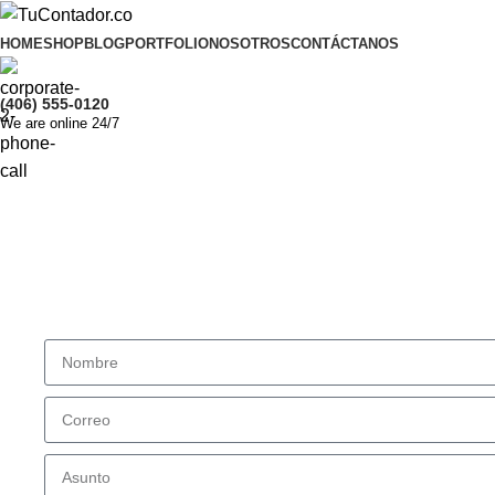
HOME
SHOP
BLOG
PORTFOLIO
NOSOTROS
CONTÁCTANOS
(406) 555-0120
We are online 24/7
Agéndate hoy
Déjanos tus datos, estaremos encantados de apoyarte en 