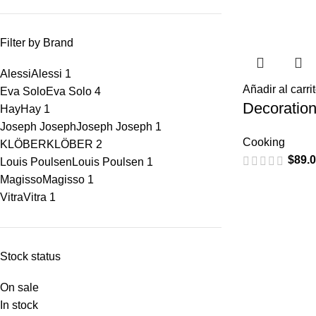
Filter by Brand
Alessi
Alessi
1
Añadir al carri
Eva Solo
Eva Solo
4
Decoratio
Hay
Hay
1
Joseph Joseph
Joseph Joseph
1
Cooking
KLÖBER
KLÖBER
2
$
89.
Louis Poulsen
Louis Poulsen
1
Magisso
Magisso
1
Vitra
Vitra
1
Stock status
On sale
In stock