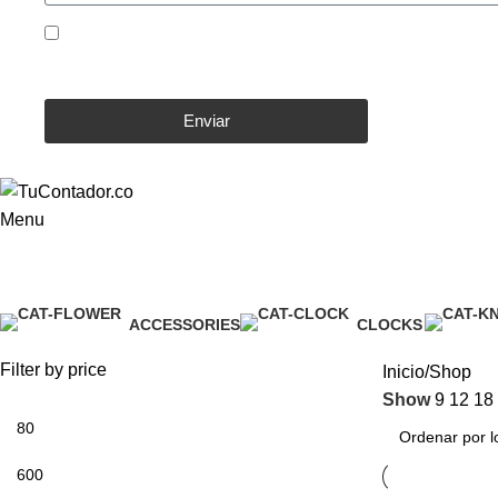
Doy mi consentimiento para el tratamiento de datos pe
acuerdo de usuario y la política de privacidad.
Enviar
Menu
Shop
ACCESSORIES
CLOCKS
3 Products
1 Product
Filter by price
Inicio
Shop
Show
9
12
18