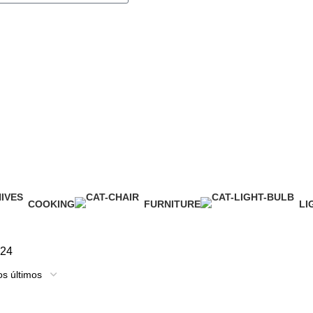
rsonales y acepto el
COOKING
FURNITURE
LI
1 Product
5 Products
1 
24