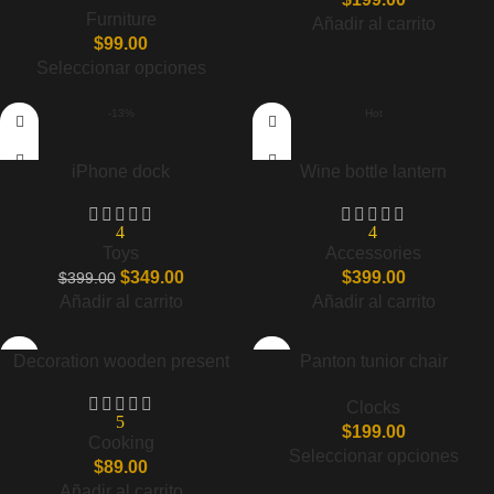
Furniture
Añadir al carrito
$
99.00
Seleccionar opciones
-13%
Hot
iPhone dock
Wine bottle lantern
4
4
Toys
Accessories
$
349.00
$
399.00
$
399.00
Añadir al carrito
Añadir al carrito
Decoration wooden present
Panton tunior chair
Clocks
5
$
199.00
Cooking
Seleccionar opciones
$
89.00
Añadir al carrito