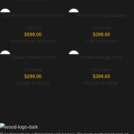
Smart watches wood edition
Wooden single drawer
Lighting
Furniture
$
599.00
$
299.00
Seleccionar opciones
Ver productos
Classic wooden chair
Eames lounge chair
Furniture
Furniture
$
299.00
$
399.00
Añadir al carrito
Añadir al carrito