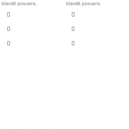
blandit posuere.
blandit posuere.
Encuentra el plan perfecto para tu
empresa
Ya sea que necesites software con IA o una
revisoría fiscal completa, cotiza una solución a la
medida de tus necesidades.