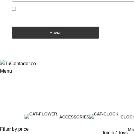
Doy mi consentimiento para el tratamiento de datos pe
acuerdo de usuario y la política de privacidad.
Enviar
Menu
ACCESSORIES
CLOC
3 Products
1 Prod
Filter by price
Mo
Inicio
Toys