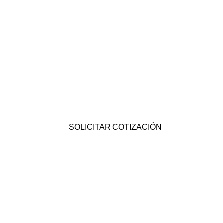
SOLICITAR COTIZACIÓN
Agéndate
hoy