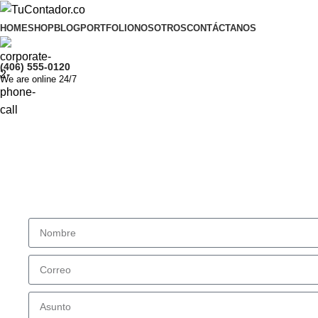
HOME
SHOP
BLOG
PORTFOLIO
NOSOTROS
CONTÁCTANOS
(406) 555-0120
We are online 24/7
Agéndate hoy
Déjanos tus datos, estaremos encantados de apoyarte en 