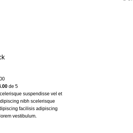
ck
00
4.00
de 5
elerisque suspendisse vel et
adipiscing nibh scelerisque
piscing facilisis adipiscing
lorem vestibulum.