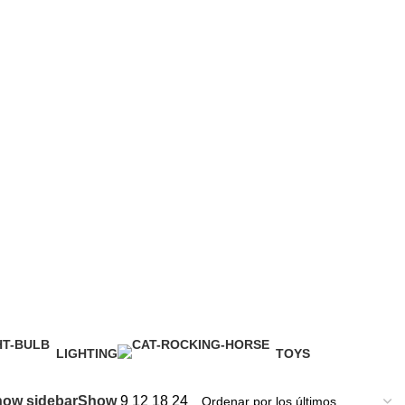
LIGHTING
TOYS
1 Product
1 Product
ow sidebar
Show
9
12
18
24