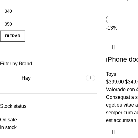
-13%
FILTRAR
iPhone do
Filter by Brand
Toys
Hay
1
$
399.00
$
349.
Valorado con
Consequat a sc
eget eu vitae 
Stock status
semper cum adi
On sale
est accumsan 
In stock