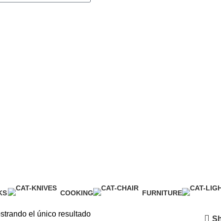
rsonales y acepto el
Toys
KS
COOKING
FURNITURE
uct
1 Product
5 Products
strando el único resultado
Sh