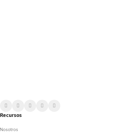
Encuentra el plan perfecto para tu
empresa
Ya sea que necesites software con IA o una
revisoría fiscal completa, cotiza una solución a la
medida de tus necesidades.
Recursos
Nosotros