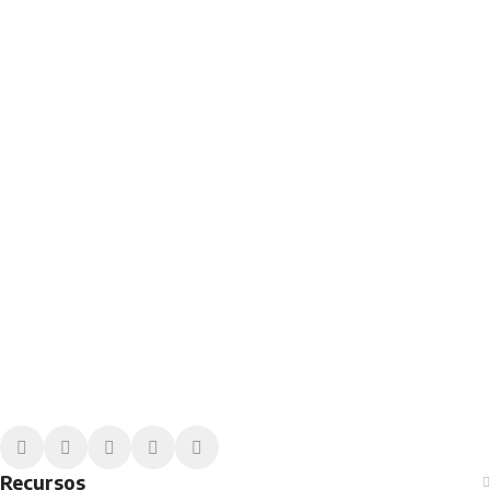
Encuentra el plan perfecto para tu
empresa
Ya sea que necesites software con IA o una
revisoría fiscal completa, cotiza una solución a la
medida de tus necesidades.
Recursos