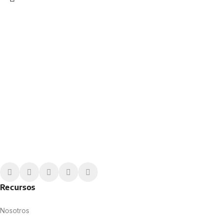
Encuentra el plan perfecto para tu
empresa
Ya sea que necesites software con IA o una
revisoría fiscal completa, cotiza una solución a la
medida de tus necesidades.
Recursos
Nosotros