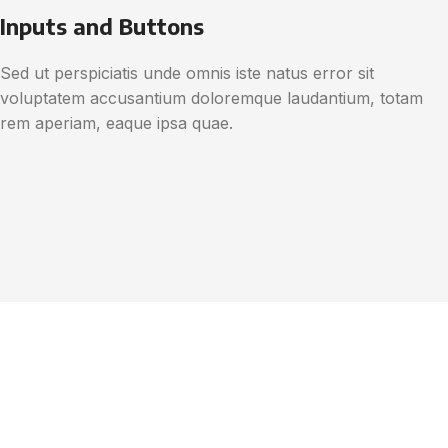
Inputs and Buttons
Sed ut perspiciatis unde omnis iste natus error sit
voluptatem accusantium doloremque laudantium, totam
rem aperiam, eaque ipsa quae.
Encuentra el plan perfecto para tu
empresa
Ya sea que necesites software con IA o una
revisoría fiscal completa, cotiza una solución a la